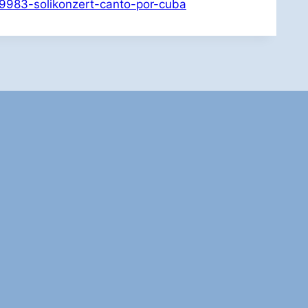
t/9983-solikonzert-canto-por-cuba