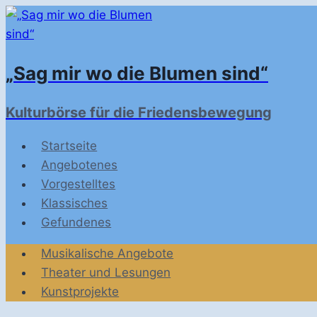
Zum
Inhalt
springen
„Sag mir wo die Blumen sind“
Kulturbörse für die Friedensbewegung
Startseite
Angebotenes
Vorgestelltes
Klassisches
Gefundenes
Musikalische Angebote
Theater und Lesungen
Kunstprojekte